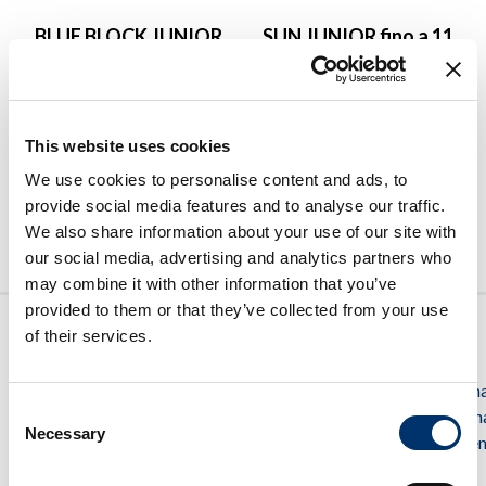
BLUE BLOCK JUNIOR
SUN JUNIOR fino a 11
anni
€
19.90
€
14.92
This website uses cookies
€
17.50
€
13.12
We use cookies to personalise content and ads, to
provide social media features and to analyse our traffic.
SCEGLI
SCEGLI
We also share information about your use of our site with
our social media, advertising and analytics partners who
may combine it with other information that you’ve
provided to them or that they’ve collected from your use
of their services.
I NOSTRI
SERVIZIO
LINK UTILI
SEGUICI SU
PRODOTTI
CLIENTI
Contattaci
@fidiapharm
Cura degli
800 80 33
Consent
@connettivin
FAQ
occhi
30
Necessary
Selection
@contactalen
Occhiali, lenti e
cs.it@fidiapharmashop.com
soluzioni