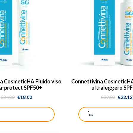
a CosmeticHA Fluido viso
Connettivina CosmeticHA
ra-protect SPF50+
ultraleggero SP
€
24.00
€
18.00
€
29.50
€
22.12
GGIUNGI AL CARRELLO
AGGIUNGI AL CA