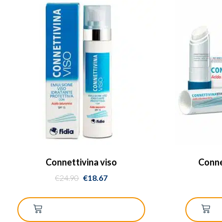
Connettivina viso
Conne
€
24.90
€
18.67
AGGIUNGI AL CARRELLO
A