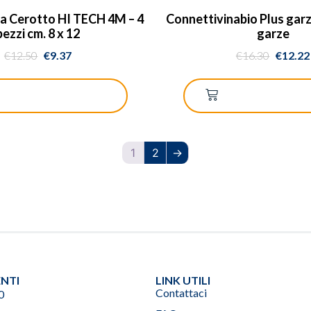
a Cerotto HI TECH 4M – 4
Connettivinabio Plus garz
pezzi cm. 8 x 12
garze
€
12.50
€
9.37
€
16.30
€
12.22
GGIUNGI AL CARRELLO
AGGIUNGI AL CA
1
2
→
ENTI
LINK UTILI
Contattaci
0