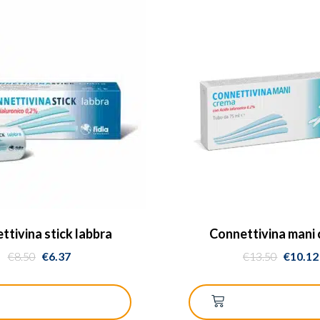
ttivina stick labbra
Connettivina mani
€
8.50
€
6.37
€
13.50
€
10.12
GGIUNGI AL CARRELLO
AGGIUNGI AL CA