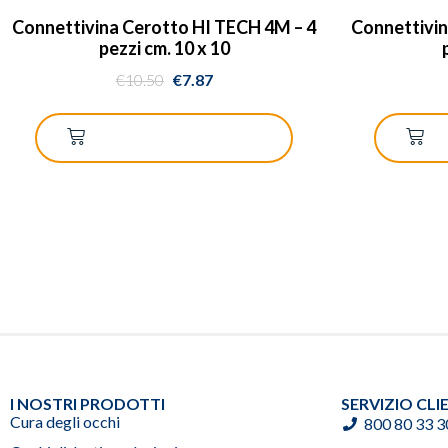
Connettivina Cerotto HI TECH 4M – 4
Connettivin
pezzi cm. 10 x 10
€
10.50
€
7.87
AGGIUNGI AL CARRELLO
A
I NOSTRI PRODOTTI
SERVIZIO CLI
Cura degli occhi
800 80 33 3