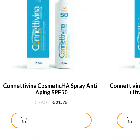
Connettivina CosmeticHA Spray Anti-
Connettivin
Aging SPF50
ult
€
29.00
€
21.75
AGGIUNGI AL CARRELLO
A