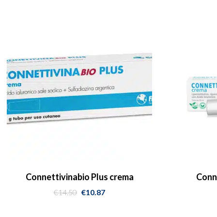
Connettivinabio Plus crema
Conne
€
14.50
€
10.87