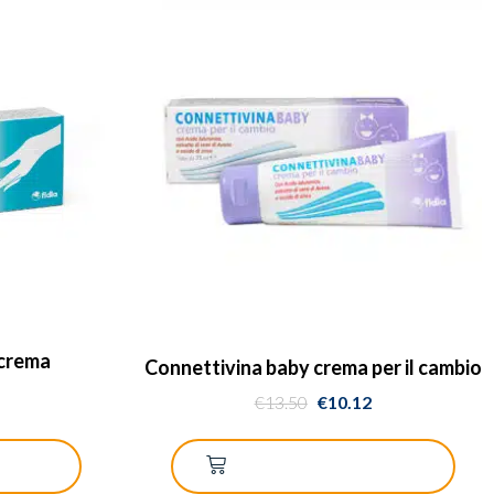
 crema
Connettivina baby crema per il cambio
€
13.50
€
10.12
RRELLO
AGGIUNGI AL CARRELLO