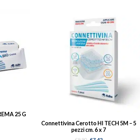
EMA 25 G
Connettivina Cerotto HI TECH 5M – 5
pezzi cm. 6 x 7
€
9.90
€
7.42