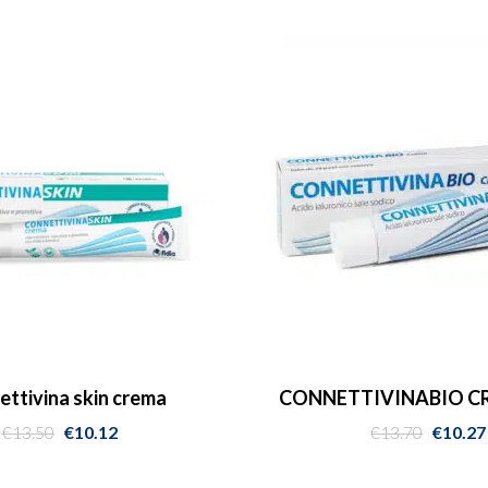
ttivina skin crema
CONNETTIVINABIO CR
€
13.50
€
10.12
€
13.70
€
10.27