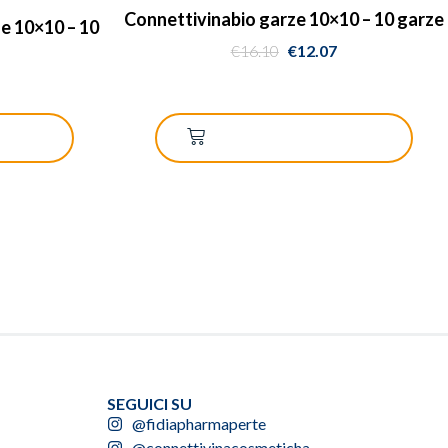
Connettivinabio garze 10×10 – 10 garze
e 10×10 – 10
€
16.10
€
12.07
RRELLO
AGGIUNGI AL CARRELLO
SEGUICI SU
@fidiapharmaperte
@connettivinacosmeticha