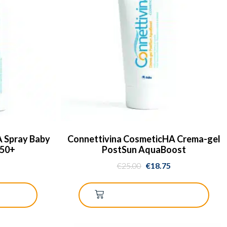
 Spray Baby
Connettivina CosmeticHA Crema-gel
F50+
PostSun AquaBoost
€
25.00
€
18.75
RRELLO
AGGIUNGI AL CARRELLO