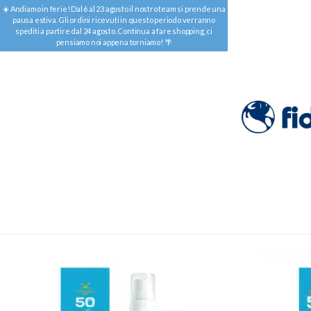
☀️ Andiamo in ferie! Dal 6 al 23 agosto il nostro team si prende una
pausa estiva. Gli ordini ricevuti in questo periodo verranno
spediti a partire dal 24 agosto. Continua a fare shopping, ci
pensiamo noi appena torniamo! 🌴
Home
–
Connettivina
Connettivina