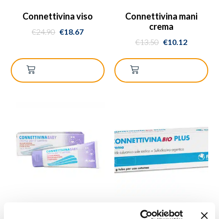
Connettivina viso
Connettivina mani
crema
€
24.90
€
18.67
€
13.50
€
10.12
AGGIUNGI AL
AGGIUNGI AL
CARRELLO
CARRELLO
Connettivina baby
Connettivinabio Plus