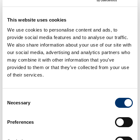
crema per il cambio
crema
€
13.50
€
10.12
€
14.50
€
10.87
This website uses cookies
AGGIUNGI AL
AGGIUNGI AL
We use cookies to personalise content and ads, to
CARRELLO
CARRELLO
provide social media features and to analyse our traffic.
We also share information about your use of our site with
our social media, advertising and analytics partners who
may combine it with other information that you’ve
provided to them or that they’ve collected from your use
of their services.
Consent
Necessary
Selection
Connettivina skin
CONNETTIVINABIO
Preferences
crema
CREMA 25 G
€
13.50
€
10.12
€
13.70
€
10.27