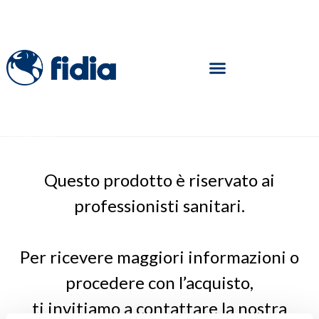
Siamo
in
pausa
estiva
dal
6
al
23/8
–
Home
–
Prodotto riservato ai professionisti
le
spedizioni
riprenderanno
dal
24/8
Questo prodotto è riservato ai
professionisti sanitari.
Per ricevere maggiori informazioni o
procedere con l’acquisto,
ti invitiamo a contattare la nostra