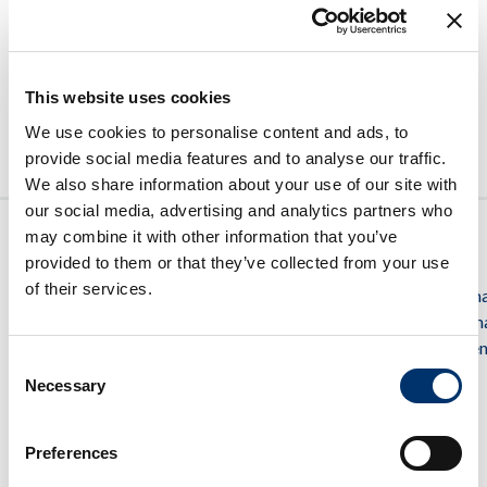
Assistenza Clienti
:
cs.it@fidiapharmashop.com
This website uses cookies
We use cookies to personalise content and ads, to
provide social media features and to analyse our traffic.
We also share information about your use of our site with
our social media, advertising and analytics partners who
may combine it with other information that you’ve
provided to them or that they’ve collected from your use
I NOSTRI
SERVIZIO
LINK UTILI
SEGUICI SU
of their services.
PRODOTTI
CLIENTI
Contattaci
@fidiapharm
Cura degli
800 80 33
@connettivin
FAQ
occhi
30
@contactalen
Consent
Occhiali, lenti e
cs.it@fidiapharmashop.com
soluzioni
Necessary
Selection
Cura della
pelle
Preferences
Cura delle