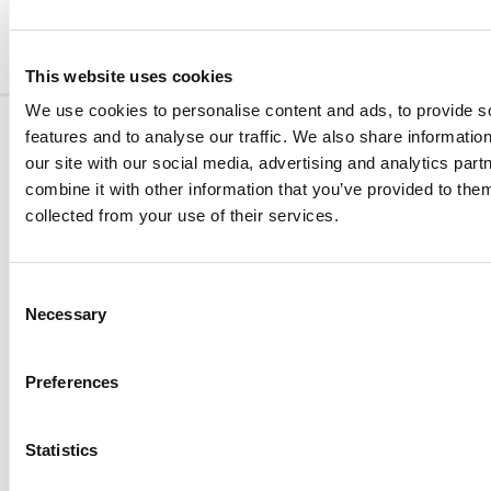
This website uses cookies
We use cookies to personalise content and ads, to provide s
features and to analyse our traffic. We also share informatio
our site with our social media, advertising and analytics pa
I NOSTRI
SERVIZIO
LINK UTILI
SEGUICI SU
PRODOTTI
CLIENTI
Contattaci
combine it with other information that you’ve provided to them
@fidiapharm
Cura degli
800 80 33
collected from your use of their services.
@connettivin
FAQ
occhi
30
@contactalen
Occhiali, lenti e
cs.it@fidiapharmashop.com
soluzioni
Consent
Necessary
Cura della
Selection
pelle
Cura delle
Preferences
articolazioni
Benessere
femminile
Statistics