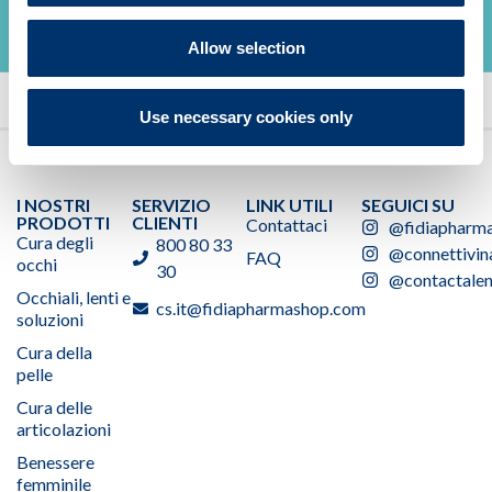
Allow selection
Use necessary cookies only
I NOSTRI
SERVIZIO
LINK UTILI
SEGUICI SU
PRODOTTI
CLIENTI
Contattaci
@fidiapharm
Cura degli
800 80 33
@connettivin
FAQ
occhi
30
@contactalen
Occhiali, lenti e
cs.it@fidiapharmashop.com
soluzioni
Cura della
pelle
Cura delle
articolazioni
Benessere
femminile